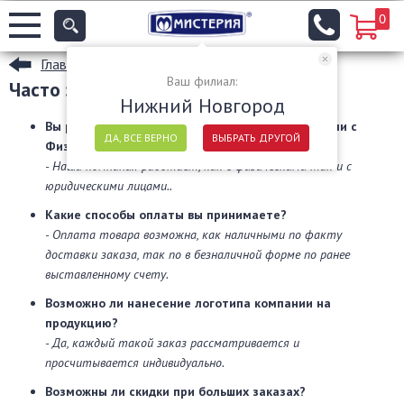
0
Главная
Ваш филиал:
Часто задаваемые вопросы
Нижний Новгород
Вы работает только с Юридическими лицами или с
ДА, ВСЕ ВЕРНО
ВЫБРАТЬ ДРУГОЙ
Физическими?
- Наша компания работает, как с физическими так и с
юридическими лицами..
Какие способы оплаты вы принимаете?
- Оплата товара возможна, как наличными по факту
доставки заказа, так по в безналичной форме по ранее
выставленному счету.
Возможно ли нанесение логотипа компании на
продукцию?
- Да, каждый такой заказ рассматривается и
просчитывается индивидуально.
Возможны ли скидки при больших заказах?