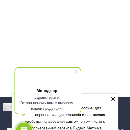
Менеджер
Здравствуйте!
Готова помочь вам с выбором
Подпишитесь! Новинки, скидки, предложения!
нашей продукции.
Мы используем файлы cookie, для
персонализации сервисов и повышения
Подписаться
удобства пользования сайтом, в том числе с
использованием сервиса Яндекс.Метрика.
Я даю согласие на обработку моих персональных данных в