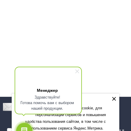
Менеджер
Здравствуйте!
Готова помочь вам с выбором
Подпишитесь! Новинки, скидки, предложения!
нашей продукции.
Мы используем файлы cookie, для
персонализации сервисов и повышения
Подписаться
удобства пользования сайтом, в том числе с
использованием сервиса Яндекс.Метрика.
Я даю согласие на обработку моих персональных данных в