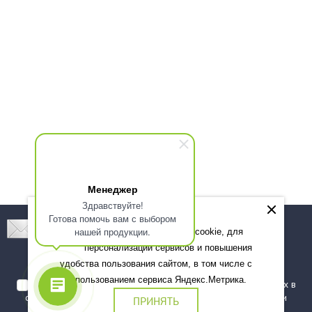
Менеджер
Здравствуйте!
Готова помочь вам с выбором
Подпишитесь! Новинки, скидки, предложения!
нашей продукции.
Мы используем файлы cookie, для
персонализации сервисов и повышения
Подписаться
удобства пользования сайтом, в том числе с
использованием сервиса Яндекс.Метрика.
Я даю согласие на обработку моих персональных данных в
соответствии с
политикой обработки персональных данных
и
ПРИНЯТЬ
подтверждаю, что ознакомлен(а) с ними