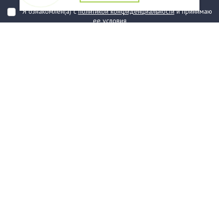
Я ознакомлен(а) с
политикой конфиденциальности
и принимаю
ее условия
О компании
Услуги
О нас
Информация
Юридическая Информация
Как оформить заказ?
Доставка
Государственным заказчикам
Карта сайта
Контакты
Филиалы
Награды
Часто задаваемые вопросы
Стаканы и чашки
Тарелки
Приборы столовые, комплекты
Наборы одноразовой посуды
Контейнеры и лотки
Упаковочные материалы
Пакеты и мешки
Упаковка пищевая
Салфетки и скатерти бумажные
Диспенсеры
Товары для сервировки
Хозяйственные товары
Канцелярия
Средства индивидуальной