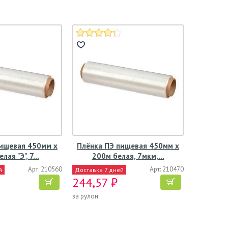
пищевая 450мм х
Плёнка ПЭ пищевая 450мм х
лая "Э", 7…
200м белая, 7мкм,…
Арт: 210560
Арт: 210470
й
Доставка 7 дней
244,57 ₽
за рулон