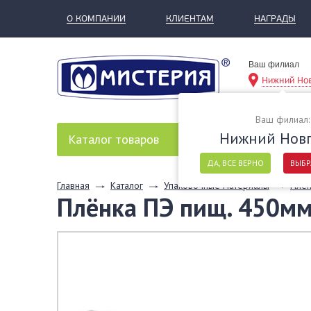
О КОМПАНИИ
КЛИЕНТАМ
НАГРАДЫ
Ваш филиал
Нижний Но
Ваш филиал:
Нижний Нов
Каталог
товаров
ДА, ВСЕ ВЕРНО
ВЫБР
Главная
Каталог
Упаковочные материалы
Плен
Плёнка ПЭ пищ. 450мм