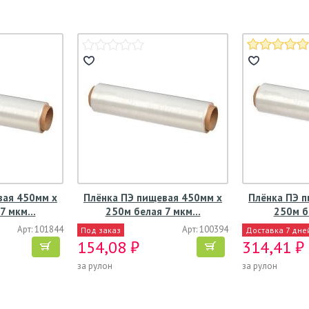
вая 450мм х
Плёнка ПЭ пищевая 450мм х
Плёнка ПЭ 
 7 мкм…
250м белая 7 мкм…
250м бе
Арт: 101844
Арт: 100394
Под заказ
Доставка 7 дне
154,08 ₽
314,41 ₽
за рулон
за рулон