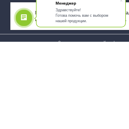
Менеджер
Здравствуйте!
Мы используем файлы cookie, для персона
Готова помочь вам с выбором
использованием сервиса Яндекс.Метрика.
нашей продукции.
О компании
Как оформить 
Услуги
Доставка
О нас
Государствен
заказчикам
Информация
Карта сайта
Юридическая
Информация
Стаканы и чашки
Пакеты и мешк
Тарелки
Упаковка пище
Приборы столовые,
Салфетки и ска
комплекты
бумажные
Наборы одноразовой
Диспенсеры
посуды
Товары для се
Контейнеры и лотки
Хозяйственные