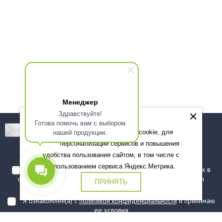
Менеджер
Здравствуйте!
Готова помочь вам с выбором
Подпишитесь! Новинки, скидки, предложения!
нашей продукции.
Мы используем файлы cookie, для
персонализации сервисов и повышения
Подписаться
удобства пользования сайтом, в том числе с
использованием сервиса Яндекс.Метрика.
Я даю согласие на обработку моих персональных данных в
соответствии с
политикой обработки персональных данных
и
ПРИНЯТЬ
подтверждаю, что ознакомлен(а) с ними
Я ознакомлен(а) с
политикой конфиденциальности
и принимаю
ее условия