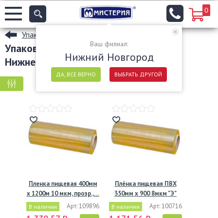
0
Упаковочные материалы
Ваш филиал:
Упаковочная ПВХ пленка в рулонах в
Нижний Новгород
Нижнем Новгороде
ДА, ВСЕ ВЕРНО
ВЫБРАТЬ ДРУГОЙ
КРУПНАЯ ФАСОВКА
МЕЛКАЯ ФАСОВКА
Пленка пищевая 400мм
Плёнка пищевая ПВХ
х 1200м 10 мкм, прозр.,…
350мм х 900 8мкм "Э"
Арт: 109896
Арт: 100716
В наличии
В наличии