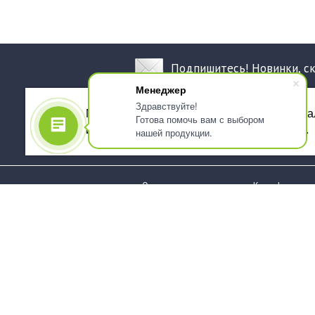
Подпишитесь! Новинки, с
Менеджер
Здравствуйте!
Мы используем файлы cookie, для персона
Готова помочь вам с выбором
использованием сервиса Яндекс.Метрика.
нашей продукции.
О компании
Как оформить 
Услуги
Доставка
О нас
Государствен
заказчикам
Информация
Карта сайта
Юридическая
Информация
Стаканы и чашки
Пакеты и мешк
Тарелки
Упаковка пище