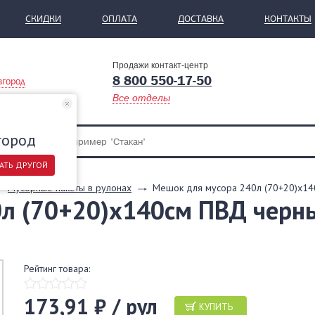
СКИДКИ
ОПЛАТА
ДОСТАВКА
КОНТАКТЫ
Продажи контакт-центр
8 800 550-17-50
вгород
Все отделы
город
АТЬ ДРУГОЙ
Мусорные пакеты в рулонах
Мешок для мусора 240л (70+20)х14
л (70+20)х140см ПВД черны
Рейтинг товара:
173,91 ₽ / рул
КУПИТЬ