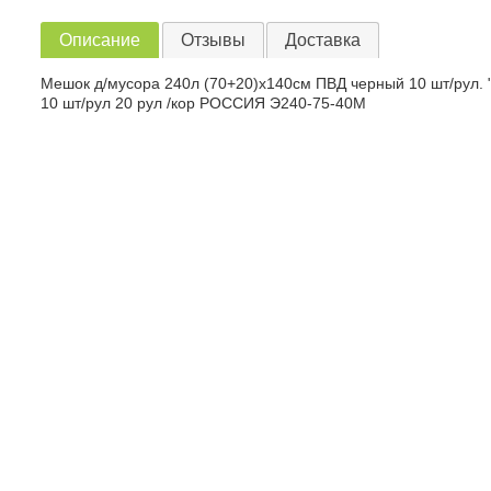
Описание
Отзывы
Доставка
Мешок д/мусора 240л (70+20)х140см ПВД черный 10 шт/рул.
10 шт/рул 20 рул /кор РОССИЯ Э240-75-40М