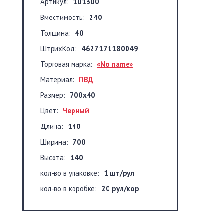
Артикул:
101300
Вместимость:
240
Толщина:
40
ШтрихКод:
4627171180049
Торговая марка:
«No name»
Материал:
ПВД
Размер:
700x40
Цвет:
Черный
Длина:
140
Ширина:
700
Высота:
140
кол-во в упаковке:
1 шт/рул
кол-во в коробке:
20 рул/кор