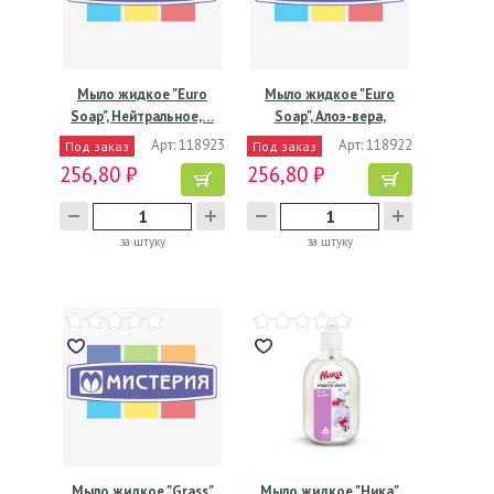
Мыло жидкое "Euro
Мыло жидкое "Euro
Soap", Нейтральное,…
Soap", Алоэ-вера,
бутылка…
Арт: 118923
Арт: 118922
Под заказ
Под заказ
256,80 ₽
256,80 ₽
за штуку
за штуку
Мыло жидкое "Grass"
Мыло жидкое "Ника"