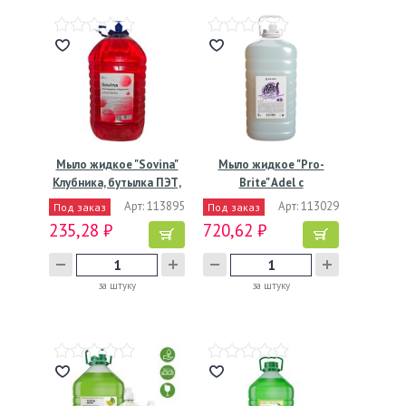
Мыло жидкое "Sovina"
Мыло жидкое "Pro-
Клубника, бутылка ПЭТ,
Brite" Adel с
…
перламутром и…
Арт: 113895
Арт: 113029
Под заказ
Под заказ
235,28 ₽
720,62 ₽
за штуку
за штуку