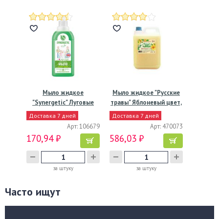
Мыло жидкое
Мыло жидкое "Русские
"Synergetic" Луговые
травы" Яблоневый цвет,
травы,…
…
Доставка 7 дней
Доставка 7 дней
Арт: 106679
Арт: 470073
170,94 ₽
586,03 ₽
за штуку
за штуку
Часто ищут