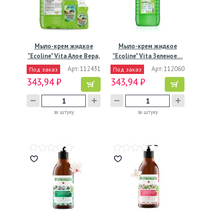
Мыло-крем жидкое
Мыло-крем жидкое
"Ecoline" Vita Алое Вера,
"Ecoline" Vita Зеленое…
…
Арт: 112431
Арт: 112060
Под заказ
Под заказ
343,94 ₽
343,94 ₽
за штуку
за штуку