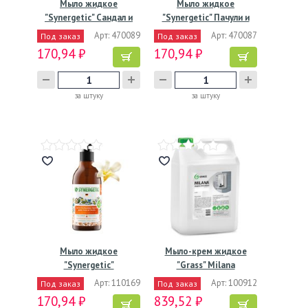
Мыло жидкое
Мыло жидкое
"Synergetic" Сандал и
"Synergetic" Пачули и
ягоды…
ароматный…
Арт: 470089
Арт: 470087
Под заказ
Под заказ
170,94 ₽
170,94 ₽
за штуку
за штуку
Мыло жидкое
Мыло-крем жидкое
"Synergetic"
"Grass" Milana
Карамельное яблоко…
Жемчужное,…
Арт: 110169
Арт: 100912
Под заказ
Под заказ
170,94 ₽
839,52 ₽