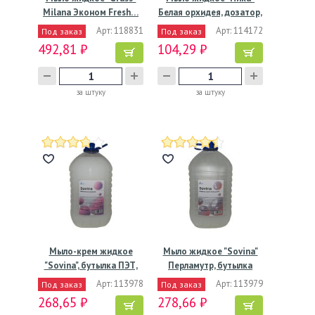
Milana Эконом Fresh…
Белая орхидея, дозатор,
…
Арт: 118831
Арт: 114172
Под заказ
Под заказ
492,81 ₽
104,29 ₽
за штуку
за штуку
Мыло-крем жидкое
Мыло жидкое "Sovina"
"Sovina", бутылка ПЭТ,
Перламутр, бутылка
5000…
ПЭТ,…
Арт: 113978
Арт: 113979
Под заказ
Под заказ
268,65 ₽
278,66 ₽