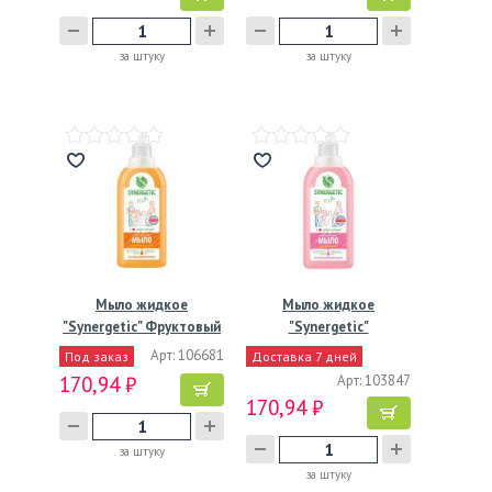
за штуку
за штуку
Мыло жидкое
Мыло жидкое
"Synergetic" Фруктовый
"Synergetic"
микс,…
Аромамагия,…
Арт: 106681
Под заказ
Доставка 7 дней
170,94 ₽
Арт: 103847
170,94 ₽
за штуку
за штуку