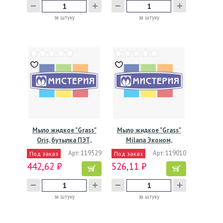
за штуку
за штуку
Мыло жидкое "Grass"
Мыло жидкое "Grass"
Oris, бутылка ПЭТ,
Milana Эконом,
5000…
бутылка…
Арт: 119529
Арт: 119010
Под заказ
Под заказ
442,62 ₽
526,11 ₽
за штуку
за штуку