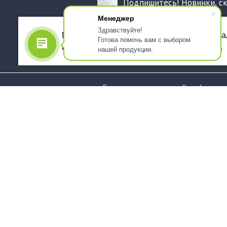
Подпишитесь! Новинки, с
Менеджер
Здравствуйте!
Мы используем файлы cookie, для персона
Готова помочь вам с выбором
использованием сервиса Яндекс.Метрика.
нашей продукции.
О компании
Как оформить 
Услуги
Доставка
О нас
Государствен
заказчикам
Информация
Карта сайта
Юридическая
Информация
Стаканы и чашки
Пакеты и мешк
Тарелки
Упаковка пище
Приборы столовые,
Салфетки и ска
комплекты
бумажные
Наборы одноразовой
Диспенсеры
посуды
Товары для се