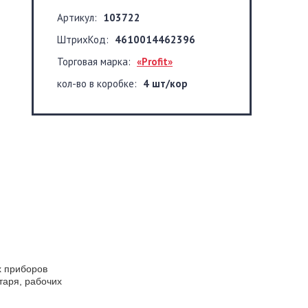
Артикул:
103722
ШтрихКод:
4610014462396
Торговая марка:
«Profit»
кол-во в коробке:
4 шт/кор
х приборов
таря, рабочих