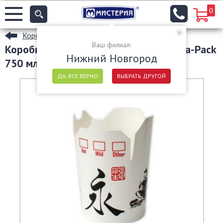
0
Коробки для лапши
Ваш филиал:
Коробка для лапши (контейнер) China-Pack
Нижний Новгород
750 мл, Китай
ДА, ВСЕ ВЕРНО
ВЫБРАТЬ ДРУГОЙ