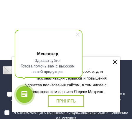
Менеджер
Здравствуйте!
Готова помочь вам с выбором
Подпишитесь! Новинки, скидки, предложения!
нашей продукции.
Мы используем файлы cookie, для
персонализации сервисов и повышения
Подписаться
удобства пользования сайтом, в том числе с
использованием сервиса Яндекс.Метрика.
Я даю согласие на обработку моих персональных данных в
соответствии с
политикой обработки персональных данных
и
ПРИНЯТЬ
подтверждаю, что ознакомлен(а) с ними
Я ознакомлен(а) с
политикой конфиденциальности
и принимаю
ее условия