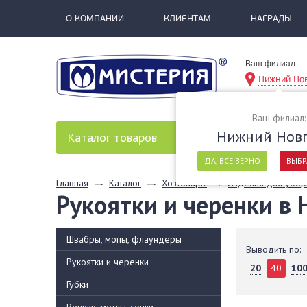
О КОМПАНИИ
КЛИЕНТАМ
НАГРАДЫ
Ваш филиал
Нижний Но
Ваш филиал:
Нижний Нов
Каталог
товаров
ДА, ВСЕ ВЕРНО
ВЫБР
Главная
Каталог
Хозтовары
Изделия для убор
Рукоятки и черенки в
Швабры, мопы, флаундеры
Выводить по:
Рукоятки и черенки
20
40
10
Губки