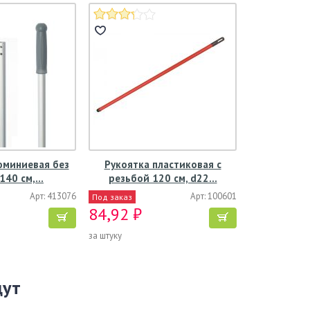
юминиевая без
Рукоятка пластиковая с
140 см,…
резьбой 120 см, d22…
Арт: 413076
Арт: 100601
Под заказ
84,92 ₽
за штуку
щут