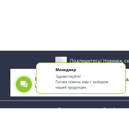
Подпишитесь! Новинки, с
Менеджер
Здравствуйте!
Мы используем файлы cookie, для персона
Готова помочь вам с выбором
использованием сервиса Яндекс.Метрика.
нашей продукции.
О компании
Как оформить 
Услуги
Доставка
О нас
Государствен
заказчикам