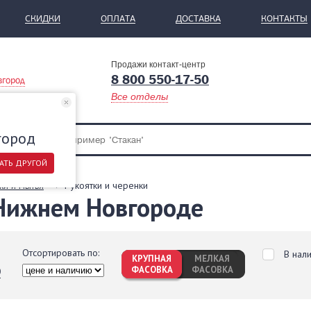
СКИДКИ
ОПЛАТА
ДОСТАВКА
КОНТАКТЫ
Продажи контакт-центр
8 800 550-17-50
вгород
Все отделы
город
АТЬ ДРУГОЙ
ки и мытья
Рукоятки и черенки
 Нижнем Новгороде
Отсортировать по:
В нал
КРУПНАЯ
МЕЛКАЯ
ФАСОВКА
ФАСОВКА
0