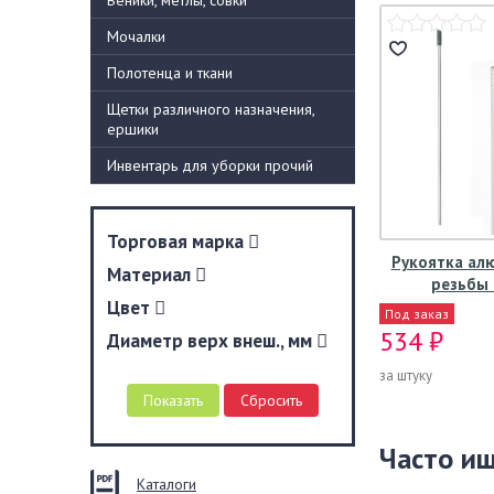
Веники, метлы, совки
Мочалки
Полотенца и ткани
Щетки различного назначения,
ершики
Инвентарь для уборки прочий
Торговая марка
Рукоятка ал
Материал
резьбы 
Цвет
Под заказ
534 ₽
Диаметр верх внеш., мм
за штуку
Часто и
Каталоги