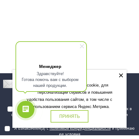
Менеджер
Здравствуйте!
Готова помочь вам с выбором
Подпишитесь! Новинки, скидки, предложения!
нашей продукции.
Мы используем файлы cookie, для
персонализации сервисов и повышения
Подписаться
удобства пользования сайтом, в том числе с
использованием сервиса Яндекс.Метрика.
Я даю согласие на обработку моих персональных данных в
соответствии с
политикой обработки персональных данных
и
ПРИНЯТЬ
подтверждаю, что ознакомлен(а) с ними
Я ознакомлен(а) с
политикой конфиденциальности
и принимаю
ее условия