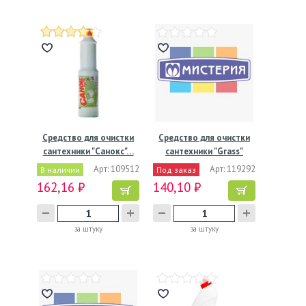
Средство для очистки
Средство для очистки
сантехники "Санокс"…
сантехники "Grass"
Oris…
Арт: 109512
Арт: 119292
В наличии
Под заказ
162,16 ₽
140,10 ₽
за штуку
за штуку