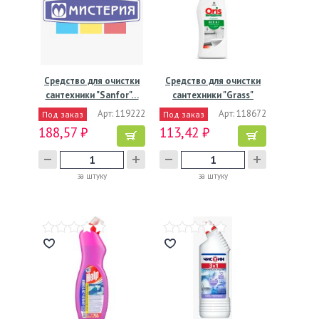
Средство для очистки
Средство для очистки
сантехники "Sanfor"…
сантехники "Grass"
Oris…
Арт: 119222
Арт: 118672
Под заказ
Под заказ
188,57 ₽
113,42 ₽
за штуку
за штуку