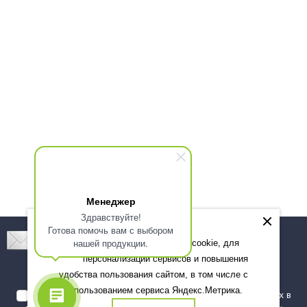
Менеджер
Здравствуйте!
Готова помочь вам с выбором
Подпишитесь! Новинки, скидки, предложения!
нашей продукции.
Мы используем файлы cookie, для
персонализации сервисов и повышения
Подписаться
удобства пользования сайтом, в том числе с
использованием сервиса Яндекс.Метрика.
Я даю согласие на обработку моих персональных данных в